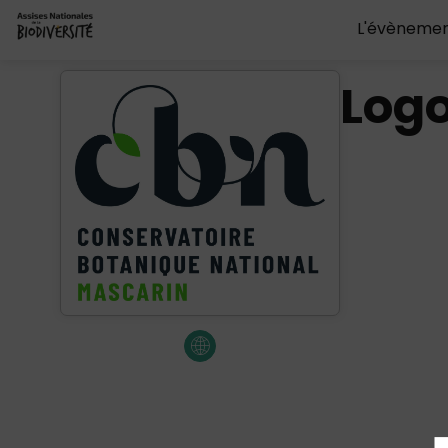
L'évèneme
Log