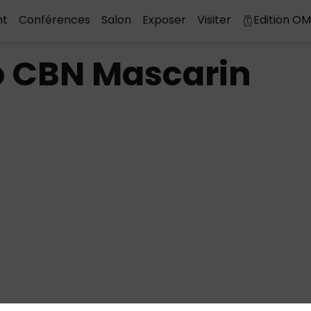
nt
Conférences
Salon
Exposer
Visiter
Edition O
o CBN Mascarin