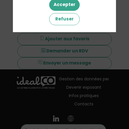
Accepter
Refuser
Ajouter aux favoris
Demander un RDV
Envoyer un message
Gestion des données personnelles
Devenir exposant
Infos pratiques
Contacts