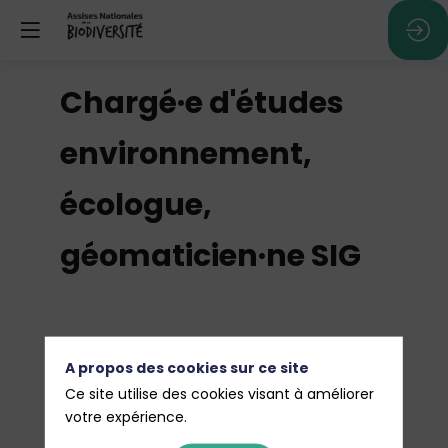
Chargé·e d'études
environnement,
écologue,
géomaticien·ne SIG
Objectivez la réalité du vivant :
A propos des cookies sur ce site
traduisez la donnée scientifique en
Ce site utilise des cookies visant à améliorer
votre expérience.
cartographies stratégiques et en