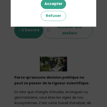
indicateurs robustes pour sécuriser
Accepter
l'impact environnemental de vos
projets.
Refuser
Accéder aux
S'inscrire
ateliers
Parce qu’aucune décision politique ne
peut se passer de la rigueur scientifique.
En tant que chargés d’études, écologues ou
géomaticiens, vous êtes les vigies de nos
écosystèmes. C’est votre travail d’analyse, de