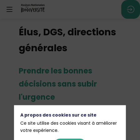
Élus, DGS, directions
générales
Prendre les bonnes
décisions sans subir
l'urgence
A propos des cookies sur ce site
Ce site utilise des cookies visant à améliorer
Prenez de la hauteur sur les enjeux
votre expérience.
climatiques et santé de votre