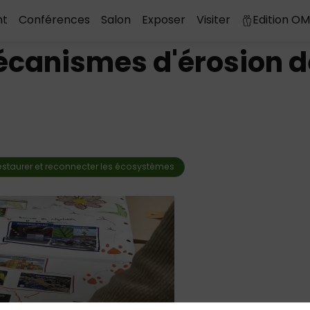
nt
Conférences
Salon
Exposer
Visiter
Edition O
anismes d'érosion de 
restaurer et reconnecter les écosystèmes