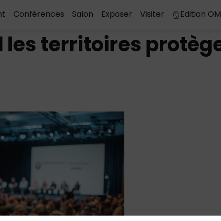
nt
Conférences
Salon
Exposer
Visiter
Edition O
 les territoires protèg