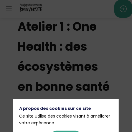
Atelier 1 : One
Health : des
écosystèmes
en bonne santé
pour des
A propos des cookies sur ce site
Ce site utilise des cookies visant à améliorer
humains en
votre expérience.